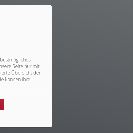
 bestmögliches
sere Seite nur mit
ierte Übersicht der
ie können Ihre
n