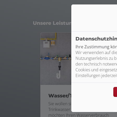
Unsere Leistungen im Bereich 
Datenschutzhi
Ihre Zustimmung könn
Wir verwenden auf die
Nutzungserlebnis zu b
den technisch notwend
Cookies und eingesetz
Einstellungen jederzei
Wasser/Trinkwasser
Sie wollen sicher sein, dass Ihr
Trinkwasser immer sauber ist oder
möchten Ihren Wasserverbrauch