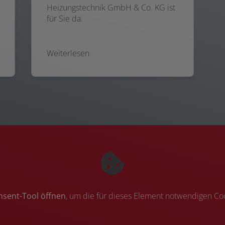
Heizungstechnik GmbH & Co. KG ist
für Sie da.
Weiterlesen
nsent-Tool öffnen
, um die für dieses Element notwendigen Coo