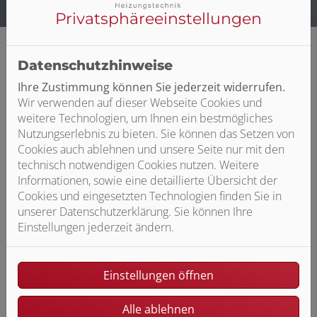
Privatsphäre­einstellungen
Datenschutzhinweise
Ihre Zustimmung können Sie jederzeit widerrufen.
SANPRO Heizungstechnik GmbH & Co.
Wir verwenden auf dieser Webseite Cookies und
KG: Ihr Partner für die
weitere Technologien, um Ihnen ein bestmögliches
Heizungsmodernisierung
Nutzungserlebnis zu bieten. Sie können das Setzen von
Unsere Experten helfen Ihnen nicht nur bei der Planung
Cookies auch ablehnen und unsere Seite nur mit den
und Umsetzung, sondern beraten Sie auch ausführlich
technisch notwendigen Cookies nutzen. Weitere
und umfassend zu den Fördermöglichkeiten bei einer
Informationen, sowie eine detaillierte Übersicht der
Heizungsmodernisierung. Denn in vielen Fällen können
Cookies und eingesetzten Technologien finden Sie in
Sie Fördermittel bei der BAFA oder der KfW beantragen
unserer Datenschutzerklärung. Sie können Ihre
und bares Geld sparen. Da alle modernen
Einstellungen jederzeit ändern.
Heizungsanlagen eine bessere Energieeffizienz haben
als alte Systeme, ist eine Förderung oft möglich –
übrigens auch für eine Energieberatung!
Einstellungen öffnen
Alle ablehnen