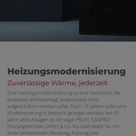
Heizungsmodernisierung
Zuverlässige Wärme, jederzeit
Eine Heizungsmodernisierung ist eine Investition, die
einerseits wohlüberlegt, andererseits nicht
aufgeschoben werden sollte. Nach 15 Jahren sollte eine
Modernisierung in Betracht gezogen werden, bei 30
Jahre alten Anlagen ist sie sogar Pflicht. SANPRO
Heizungstechnik GmbH & Co. KG unterstützt Sie mit
einer umfassenden Beratung, Planung und