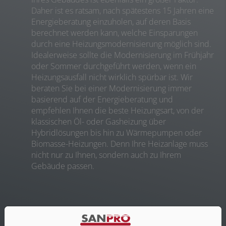
Daher ist es ratsam, nach spätestens 15 Jahren eine
Energieberatung einzuholen, auf deren Basis
berechnet werden kann, welche Einsparungen
durch eine Heizungsmodernisierung möglich sind.
Idealerweise sollte die Modernisierung im Frühjahr
oder Sommer durchgeführt werden, wenn ein
Heizungsausfall nicht wirklich spürbar ist. Wir
beraten Sie bei einer Modernisierung immer
basierend auf der Energieberatung und
empfehlen Ihnen die beste Heizungsart, von der
klassischen Öl- oder Gasheizung über
Hybridlösungen bis hin zu Wärmepumpen oder
Biomasse-Heizungen. Denn Ihre Heizanlage muss
nicht nur zu Ihnen, sondern auch zu Ihrem
Gebäude passen.