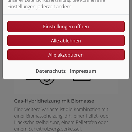
Erdgas-Brennwerttechnik erzeugt. So lassen sich
Einstellungen jederzeit ändern.
Ihre Energiekosten um bis zu 30 Prozent
reduzieren.
Einstellungen öffnen
Alle ablehnen
Alle akzeptieren
Datenschutz
Impressum
Gas-Hybridheizung mit Biomasse ​
Eine weitere Variante ist die Kombination mit
einer Biomasseheizung, d.h. einer Pellet- oder
Hackschnitzelheizung, einem Pelletofen oder
einem Scheitholzvergaserkessel.