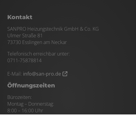
Kontakt
SANPRO Heizungstechnik GmbH & Co. KG
Ulmer Straße 81
73730 Esslingen am Neckar
Telefonisch erreichbar unter:
0711-75878814
E-Mail:
info@san-pro.de
Öffnungszeiten
Bürozeiten:
Montag – Donnerstag:
8:00 – 16:00 Uhr
Freitag:
8:00 – 13:00 Uhr