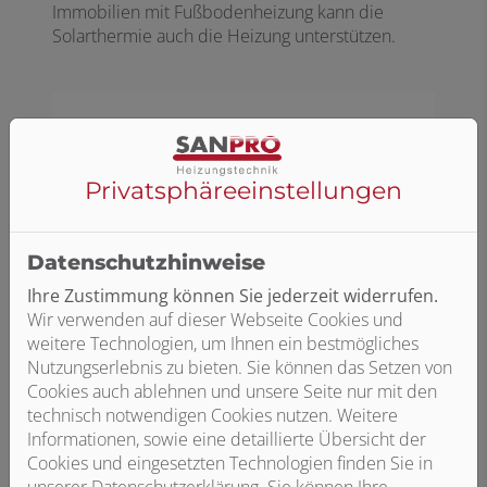
Immobilien mit Fußbodenheizung kann die
Solarthermie auch die Heizung unterstützen.
Privatsphäre­einstellungen
Datenschutzhinweise
Ihre Zustimmung können Sie jederzeit widerrufen.
Wir verwenden auf dieser Webseite Cookies und
weitere Technologien, um Ihnen ein bestmögliches
Gas-Hybridheizung mit Wärmepumpe​
Nutzungserlebnis zu bieten. Sie können das Setzen von
In Kombination mit einer Wärmepumpe werden
Cookies auch ablehnen und unsere Seite nur mit den
bis zu 80 Prozent der Wärme aus der Umwelt
technisch notwendigen Cookies nutzen. Weitere
gewonnen. Das kann sowohl eine
Informationen, sowie eine detaillierte Übersicht der
Luftwärmepumpe wie auch eine
Cookies und eingesetzten Technologien finden Sie in
Erdwärmepumpe sein. Der Restbedarf wird über
unserer Datenschutzerklärung. Sie können Ihre